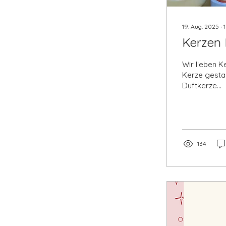
19. Aug. 2025
∙
1
Kerzen 
Wir lieben Kerzen.
Kerze gestal
Duftkerze...
134