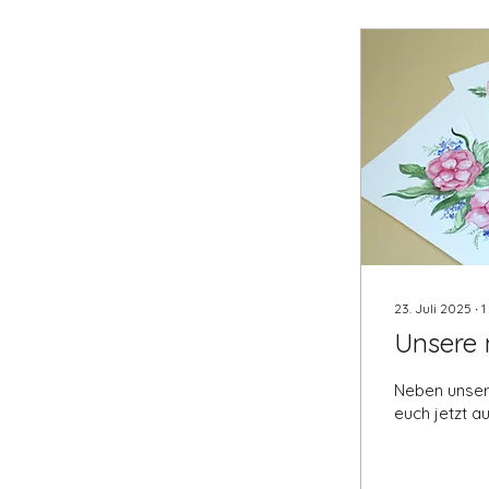
23. Juli 2025
∙
1
Unsere 
Neben unsere