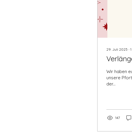
29. Juli 2025
∙
1
Verläng
Wir haben eu
unsere Pfort
der...
147